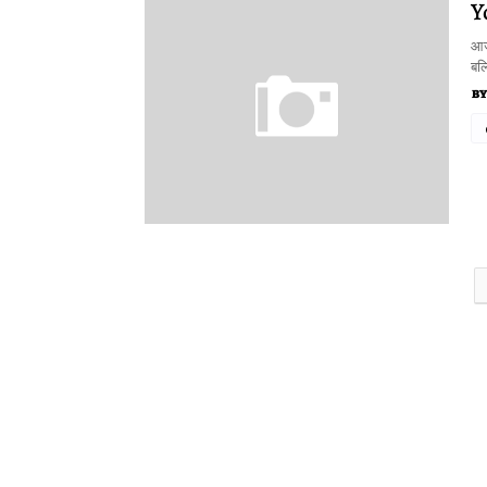
Y
आज 
बल