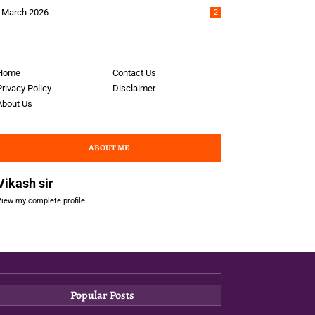
March 2026
2
Home
Contact Us
Privacy Policy
Disclaimer
About Us
ABOUT ME
Vikash sir
View my complete profile
Popular Posts