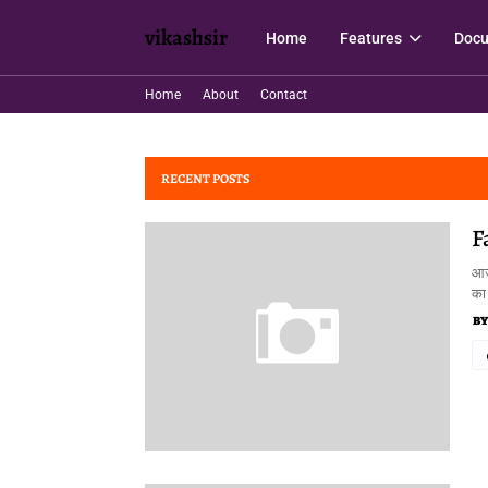
vikashsir
Home
Features
Docu
Home
About
Contact
RECENT POSTS
F
आज 
का